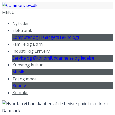
MENU
Nyheder
Elektronik
Computer og IT
Gadgets
Teknologi
Familie og Børn
Industri og Erhverv
Service og Økonomi
Uddannelse og ledelse
Kunst og kultur
Musik
Tøj og mode
Beauty
Kontakt