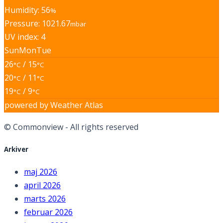
Humidity: 56
%
Pressure: 1021.67
mbar
UV index: 4
Sun
Mon
Tue
26
/ 15
°C
°C
20
/ 11
°C
°C
19
/ 9
°C
°C
powered by
Weather Atlas
© Commonview - All rights reserved
Arkiver
maj 2026
april 2026
marts 2026
februar 2026