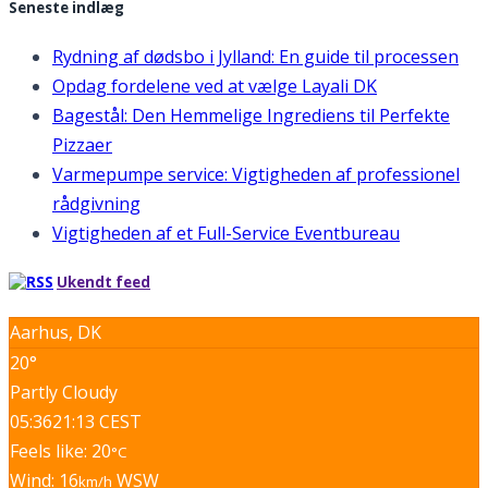
Seneste indlæg
Rydning af dødsbo i Jylland: En guide til processen
Opdag fordelene ved at vælge Layali DK
Bagestål: Den Hemmelige Ingrediens til Perfekte
Pizzaer
Varmepumpe service: Vigtigheden af professionel
rådgivning
Vigtigheden af et Full-Service Eventbureau
Ukendt feed
Aarhus, DK
20°
Partly Cloudy
05:36
21:13 CEST
Feels like: 20
°C
Wind: 16
WSW
km/h