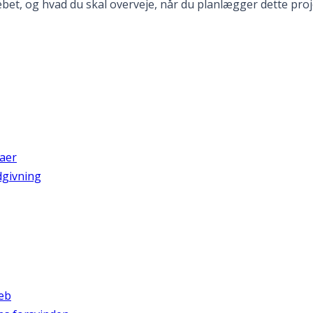
et, og hvad du skal overveje, når du planlægger dette projek
zaer
dgivning
reb