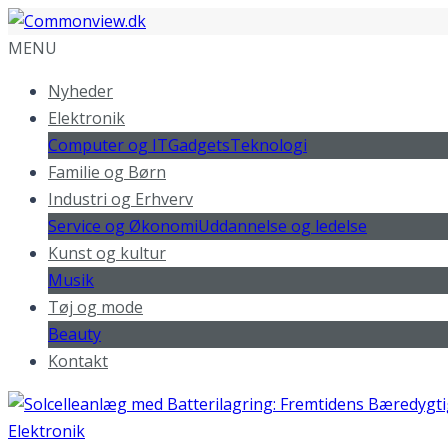
MENU
Nyheder
Elektronik
Computer og IT
Gadgets
Teknologi
Familie og Børn
Industri og Erhverv
Service og Økonomi
Uddannelse og ledelse
Kunst og kultur
Musik
Tøj og mode
Beauty
Kontakt
Elektronik