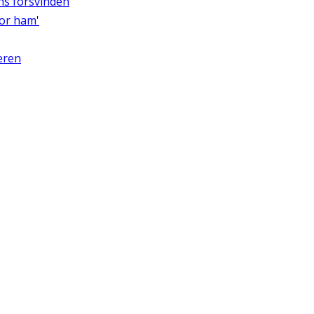
gns forsvinden
for ham'
eren