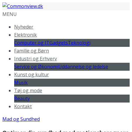
MENU
Nyheder
Elektronik
Computer og IT
Gadgets
Teknologi
Familie og Børn
Industri og Erhverv
Service og Økonomi
Uddannelse og ledelse
Kunst og kultur
Musik
Tøj og mode
Beauty
Kontakt
Mad og Sundhed