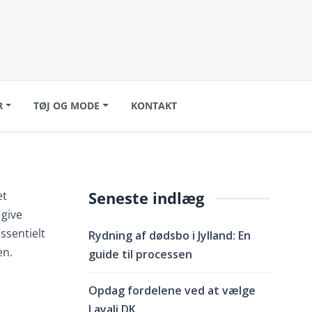
R
TØJ OG MODE
KONTAKT
Seneste indlæg
et
 give
ssentielt
Rydning af dødsbo i Jylland: En
en.
guide til processen
Opdag fordelene ved at vælge
Layali DK