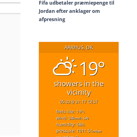
Fifa udbetaler præmiepenge til
Jordan efter anklager om
afpresning
AARHUS, DK
19°
showers in the
vicinity
05:32
21:17 CEST
feels like: 19
°c
wind: 34
sw
km/h
humidity: 68
%
pressure: 1011.51
mbar