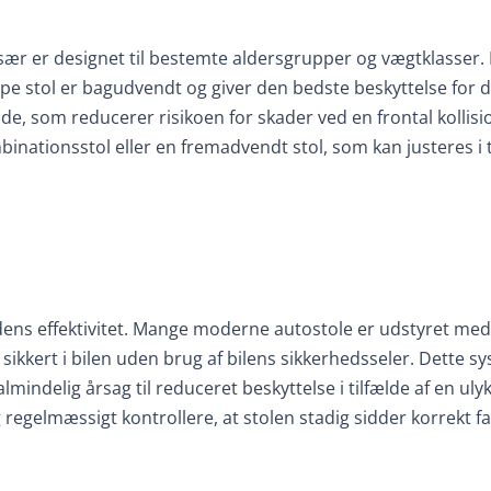
 især er designet til bestemte aldersgrupper og vægtklasser.
pe stol er bagudvendt og giver den bedste beskyttelse for 
e, som reducerer risikoen for skader ved en frontal kollisi
mbinationsstol eller en fremadvendt stol, som kan justeres i
 dens effektivitet. Mange moderne autostole er udstyret med
kkert i bilen uden brug af bilens sikkerhedsseler. Dette s
 almindelig årsag til reduceret beskyttelse i tilfælde af en uly
 regelmæssigt kontrollere, at stolen stadig sidder korrekt fa