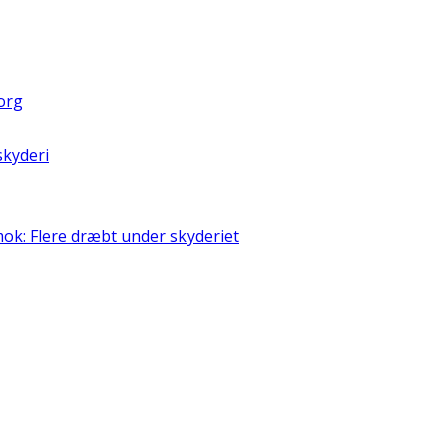
borg
skyderi
ok: Flere dræbt under skyderiet