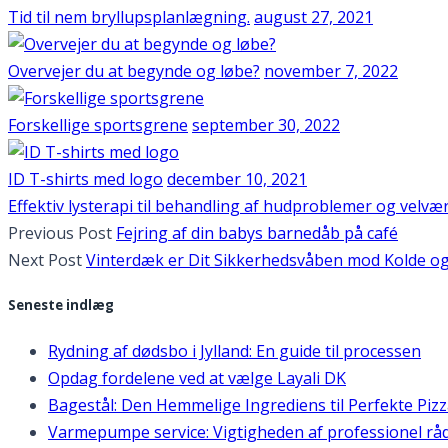
Tid til nem bryllupsplanlægning.
august 27, 2021
Overvejer du at begynde og løbe?
november 7, 2022
Forskellige sportsgrene
september 30, 2022
ID T-shirts med logo
december 10, 2021
Effektiv lysterapi til behandling af hudproblemer og velvæ
Previous Post
Fejring af din babys barnedåb på café
Next Post
Vinterdæk er Dit Sikkerhedsvåben mod Kolde og 
Seneste indlæg
Rydning af dødsbo i Jylland: En guide til processen
Opdag fordelene ved at vælge Layali DK
Bagestål: Den Hemmelige Ingrediens til Perfekte Piz
Varmepumpe service: Vigtigheden af professionel rå