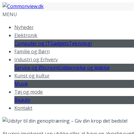
MENU
Nyheder
Elektronik
Computer og IT
Gadgets
Teknologi
Familie og Børn
Industri og Erhverv
Service og Økonomi
Uddannelse og ledelse
Kunst og kultur
Musik
Tøj og mode
Beauty
Kontakt
At være involveret i en ulykke eller at have en alvorlig syg