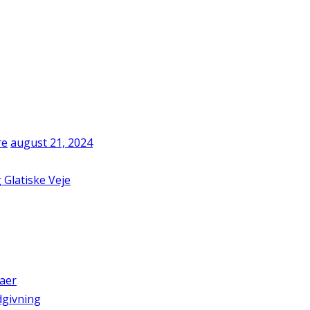
re
august 21, 2024
Glatiske Veje
zaer
dgivning