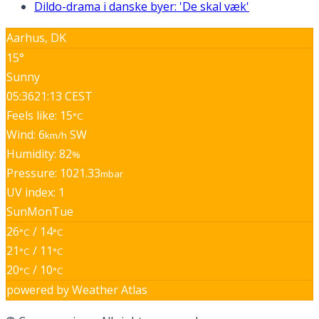
Dildo-drama i danske byer: 'De skal væk'
Aarhus, DK
15°
Sunny
05:36
21:13 CEST
Feels like: 15
°C
Wind: 6
SW
km/h
Humidity: 82
%
Pressure: 1021.33
mbar
UV index: 1
Sun
Mon
Tue
26
/ 14
°C
°C
21
/ 11
°C
°C
20
/ 10
°C
°C
powered by
Weather Atlas