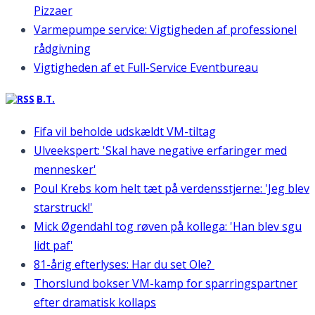
Pizzaer
Varmepumpe service: Vigtigheden af professionel
rådgivning
Vigtigheden af et Full-Service Eventbureau
B.T.
Fifa vil beholde udskældt VM-tiltag
Ulveekspert: 'Skal have negative erfaringer med
mennesker'
Poul Krebs kom helt tæt på verdensstjerne: 'Jeg blev
starstruck!'
Mick Øgendahl tog røven på kollega: 'Han blev sgu
lidt paf'
81-årig efterlyses: Har du set Ole?
Thorslund bokser VM-kamp for sparringspartner
efter dramatisk kollaps