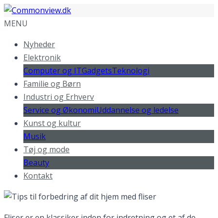
MENU
Nyheder
Elektronik
Computer og IT
Gadgets
Teknologi
Familie og Børn
Industri og Erhverv
Service og Økonomi
Uddannelse og ledelse
Kunst og kultur
Musik
Tøj og mode
Beauty
Kontakt
Fliser er en klassiker inden for indretning og et af de