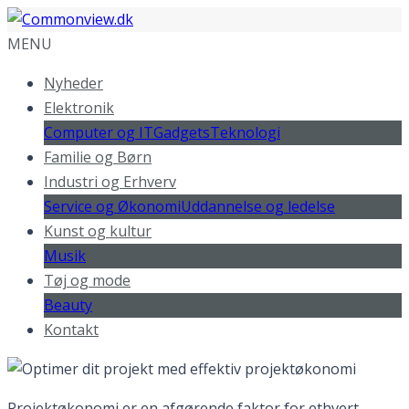
MENU
Nyheder
Elektronik
Computer og IT
Gadgets
Teknologi
Familie og Børn
Industri og Erhverv
Service og Økonomi
Uddannelse og ledelse
Kunst og kultur
Musik
Tøj og mode
Beauty
Kontakt
Projektøkonomi er en afgørende faktor for ethvert