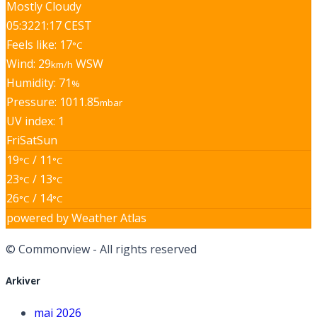
Mostly Cloudy
05:32
21:17 CEST
Feels like: 17
°C
Wind: 29
WSW
km/h
Humidity: 71
%
Pressure: 1011.85
mbar
UV index: 1
Fri
Sat
Sun
19
/ 11
°C
°C
23
/ 13
°C
°C
26
/ 14
°C
°C
powered by
Weather Atlas
© Commonview - All rights reserved
Arkiver
maj 2026