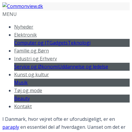
MENU
Nyheder
Elektronik
Computer og IT
Gadgets
Teknologi
Familie og Børn
Industri og Erhverv
Service og Økonomi
Uddannelse og ledelse
Kunst og kultur
Musik
Tøj og mode
Beauty
Kontakt
I Danmark, hvor vejret ofte er uforudsigeligt, er en
paraply
en essentiel del af hverdagen. Uanset om det er