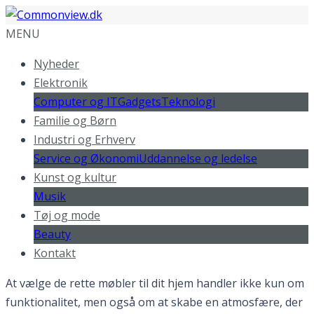
MENU
Nyheder
Elektronik
Computer og IT
Gadgets
Teknologi
Familie og Børn
Industri og Erhverv
Service og Økonomi
Uddannelse og ledelse
Kunst og kultur
Musik
Tøj og mode
Beauty
Kontakt
At vælge de rette møbler til dit hjem handler ikke kun om
funktionalitet, men også om at skabe en atmosfære, der