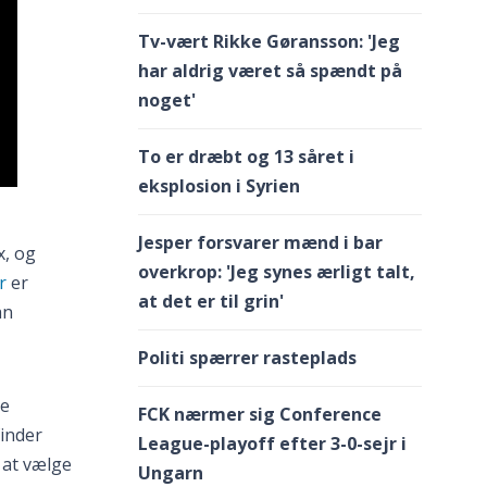
Tv-vært Rikke Gøransson: 'Jeg
har aldrig været så spændt på
noget'
To er dræbt og 13 såret i
eksplosion i Syrien
Jesper forsvarer mænd i bar
x, og
overkrop: 'Jeg synes ærligt talt,
r
er
at det er til grin'
an
Politi spærrer rasteplads
de
FCK nærmer sig Conference
finder
League-playoff efter 3-0-sejr i
 at vælge
Ungarn