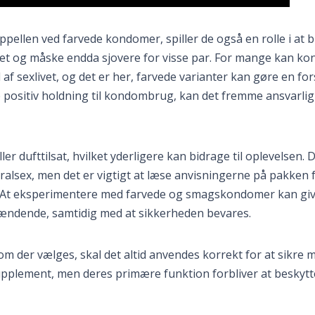
ppellen ved farvede kondomer, spiller de også en rolle i at 
t og måske endda sjovere for visse par. For mange kan k
f sexlivet, og det er her, farvede varianter kan gøre en for
e positiv holdning til kondombrug, kan det fremme ansvarlig
r dufttilsat, hvilket yderligere kan bidrage til oplevelsen. 
alsex, men det er vigtigt at læse anvisningerne på pakken f
lse. At eksperimentere med farvede og smagskondomer kan gi
spændende, samtidig med at sikkerheden bevares.
om der vælges, skal det altid anvendes korrekt for at sikre 
upplement, men deres primære funktion forbliver at beskyt