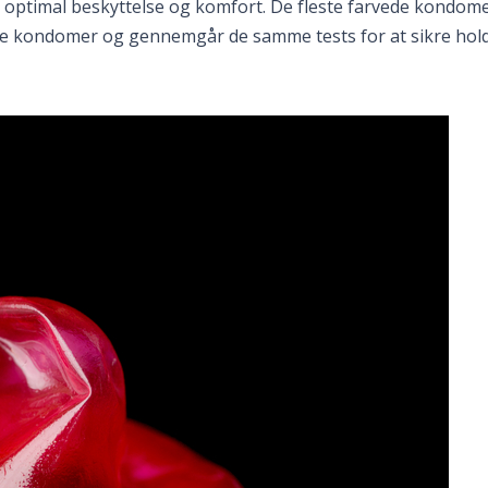
re optimal beskyttelse og komfort. De fleste farvede kondome
elle kondomer og gennemgår de samme tests for at sikre ho