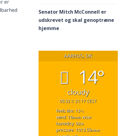
r er
ldbarhed
Senator Mitch McConnell er
udskrevet og skal genoptræne
hjemme
AARHUS, DK
14°
cloudy
05:32
21:17 CEST
feels like: 13
°c
wind: 16
wsw
km/h
humidity: 92
%
pressure: 1013.55
mbar