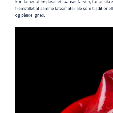
kondomer af høj kvalitet, uanset farven, for at sik
fremstillet af samme latexmateriale som tradition
og pålidelighed.