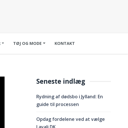
R
TØJ OG MODE
KONTAKT
Seneste indlæg
Rydning af dødsbo i Jylland: En
guide til processen
Opdag fordelene ved at vælge
Layali DK