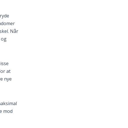
bryde
ondomer
skel. Når
 og
Disse
or at
ve nye
maksimal
te mod