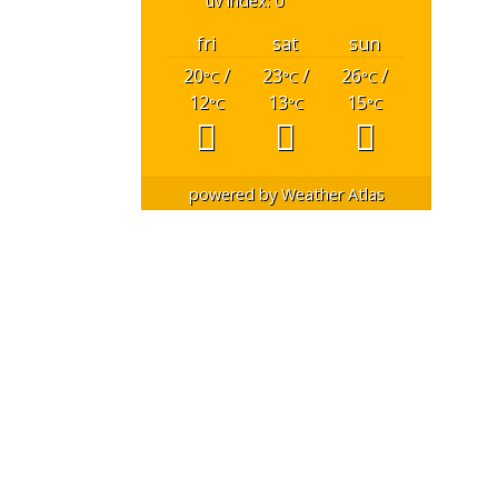
uv index: 0
fri
sat
sun
20
/
23
/
26
/
°C
°C
°C
12
13
15
°C
°C
°C
powered by
Weather Atlas