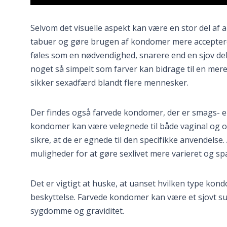
Selvom det visuelle aspekt kan være en stor del af a
tabuer og gøre brugen af kondomer mere acceptere
føles som en nødvendighed, snarere end en sjov del a
noget så simpelt som farver kan bidrage til en mer
sikker sexadfærd blandt flere mennesker.
Der findes også farvede kondomer, der er smags- elle
kondomer kan være velegnede til både vaginal og or
sikre, at de er egnede til den specifikke anvende
muligheder for at gøre sexlivet mere varieret og 
Det er vigtigt at huske, at uanset hvilken type kond
beskyttelse. Farvede kondomer kan være et sjovt s
sygdomme og graviditet.