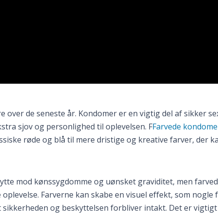
ver de seneste år. Kondomer er en vigtig del af sikker se
kstra sjov og personlighed til oplevelsen. F
Farvede kondome
siske røde og blå til mere dristige og kreative farver, der k
kytte mod kønssygdomme og uønsket graviditet, men farve
e oplevelse. Farverne kan skabe en visuel effekt, som nogle 
sikkerheden og beskyttelsen forbliver intakt. Det er vigtigt