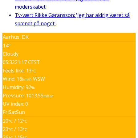
moderskabet'
Tv-vært Rikke Gøransson: 'Jeg har aldrig været så
spændt på noget'
Aarhus, DK
14°
Cloudy
05:32
21:17 CEST
Feels like: 13
°C
Wind: 16
WSW
km/h
Humidity: 92
%
Pressure: 1013.55
mbar
UV index: 0
Fri
Sat
Sun
20
/ 12
°C
°C
23
/ 13
°C
°C
26
/ 15
°C
°C