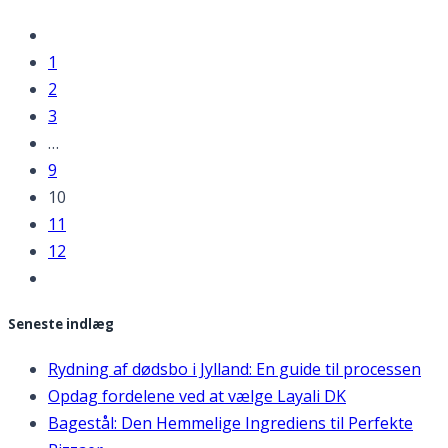
1
2
3
…
9
10
11
12
Seneste indlæg
Rydning af dødsbo i Jylland: En guide til processen
Opdag fordelene ved at vælge Layali DK
Bagestål: Den Hemmelige Ingrediens til Perfekte