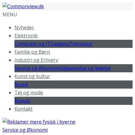
MENU
Nyheder
Elektronik
Computer og IT
Gadgets
Teknologi
Familie og Børn
Industri og Erhverv
Service og Økonomi
Uddannelse og ledelse
Kunst og kultur
Musik
Tøj og mode
Beauty
Kontakt
Service og Økonomi