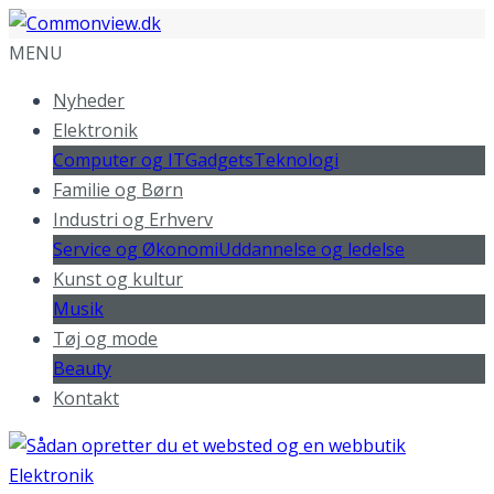
MENU
Nyheder
Elektronik
Computer og IT
Gadgets
Teknologi
Familie og Børn
Industri og Erhverv
Service og Økonomi
Uddannelse og ledelse
Kunst og kultur
Musik
Tøj og mode
Beauty
Kontakt
Elektronik