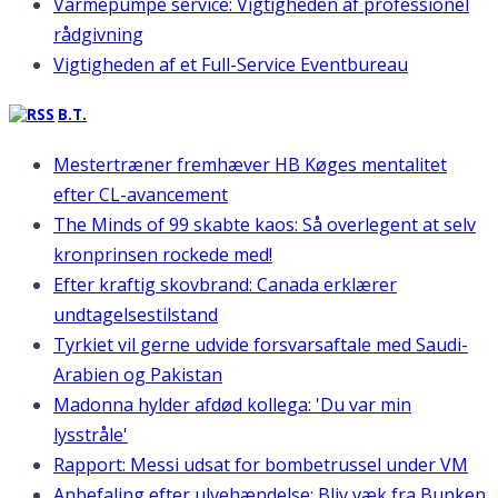
Varmepumpe service: Vigtigheden af professionel
rådgivning
Vigtigheden af et Full-Service Eventbureau
B.T.
Mestertræner fremhæver HB Køges mentalitet
efter CL-avancement
The Minds of 99 skabte kaos: Så overlegent at selv
kronprinsen rockede med!
Efter kraftig skovbrand: Canada erklærer
undtagelsestilstand
Tyrkiet vil gerne udvide forsvarsaftale med Saudi-
Arabien og Pakistan
Madonna hylder afdød kollega: 'Du var min
lysstråle'
Rapport: Messi udsat for bombetrussel under VM
Anbefaling efter ulvehændelse: Bliv væk fra Bunken