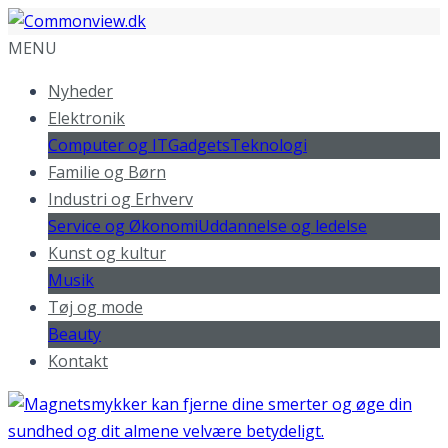
MENU
Nyheder
Elektronik
Computer og IT
Gadgets
Teknologi
Familie og Børn
Industri og Erhverv
Service og Økonomi
Uddannelse og ledelse
Kunst og kultur
Musik
Tøj og mode
Beauty
Kontakt