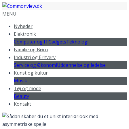
MENU
Nyheder
Elektronik
Computer og IT
Gadgets
Teknologi
Familie og Børn
Industri og Erhverv
Service og Økonomi
Uddannelse og ledelse
Kunst og kultur
Musik
Tøj og mode
Beauty
Kontakt