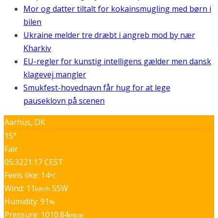
Mor og datter tiltalt for kokainsmugling med børn i
bilen
Ukraine melder tre dræbt i angreb mod by nær
Kharkiv
EU-regler for kunstig intelligens gælder men dansk
klagevej mangler
Smukfest-hovednavn får hug for at lege
pauseklovn på scenen
Aarhus, DK
15°
Fair
05:32
21:17 CEST
Feels like: 14
°C
Wind: 11
SSW
km/h
Humidity: 91
%
Pressure: 1010.84
mbar