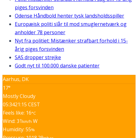
piges forsvinden
Odense Håndbold henter tysk landsholdsspiller
Europæisk politi slår til mod smuglernetværk og
anholder 78 personer
Nyt fra politiet: Mistænker strafbart forhold i 15-
årig piges forsvinden
SAS dropper strejke
Godt nyt til 100.000 danske patienter
Aarhus, DK
17°
Mostly Cloudy
05:34
21:15 CEST
Feels like: 16
°C
Wind: 31
W
km/h
Humidity: 55
%
Pressure: 1018.29