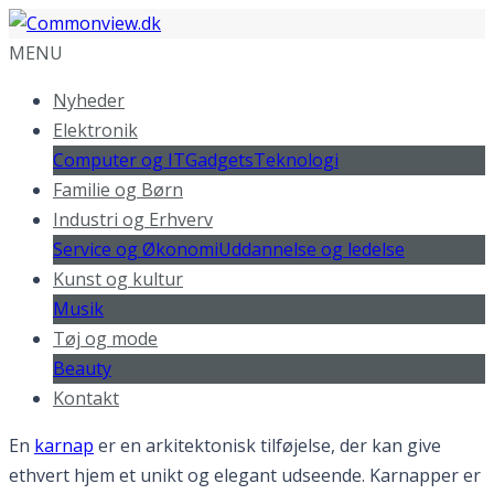
MENU
Nyheder
Elektronik
Computer og IT
Gadgets
Teknologi
Familie og Børn
Industri og Erhverv
Service og Økonomi
Uddannelse og ledelse
Kunst og kultur
Musik
Tøj og mode
Beauty
Kontakt
En
karnap
er en arkitektonisk tilføjelse, der kan give
ethvert hjem et unikt og elegant udseende. Karnapper er