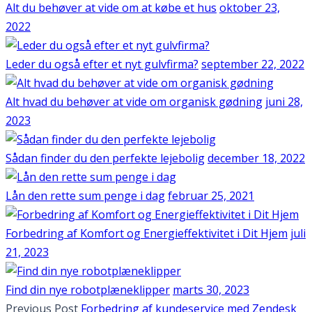
Alt du behøver at vide om at købe et hus
oktober 23,
2022
Leder du også efter et nyt gulvfirma?
september 22, 2022
Alt hvad du behøver at vide om organisk gødning
juni 28,
2023
Sådan finder du den perfekte lejebolig
december 18, 2022
Lån den rette sum penge i dag
februar 25, 2021
Forbedring af Komfort og Energieffektivitet i Dit Hjem
juli
21, 2023
Find din nye robotplæneklipper
marts 30, 2023
Previous Post
Forbedring af kundeservice med Zendesk