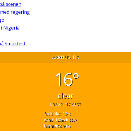
 på scenen
g med regering
go
 i Nigeria
 på Smukfest
AARHUS, DK
16°
clear
05:32
21:17 CEST
feels like: 15
°c
wind: 13
ssw
km/h
humidity: 91
%