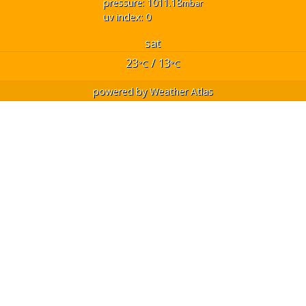
pressure: 1011.18
mbar
uv index: 0
sat
23
/ 13
°C
°C
powered by
Weather Atlas