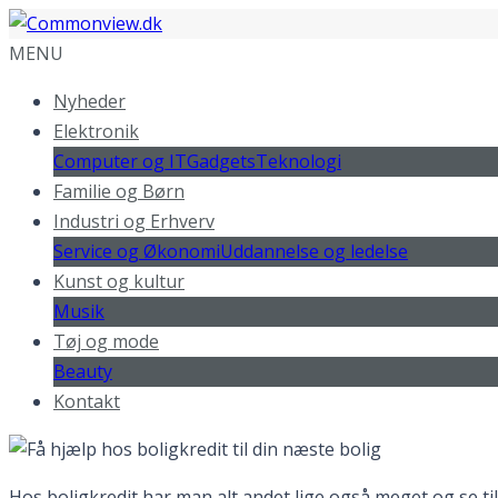
MENU
Nyheder
Elektronik
Computer og IT
Gadgets
Teknologi
Familie og Børn
Industri og Erhverv
Service og Økonomi
Uddannelse og ledelse
Kunst og kultur
Musik
Tøj og mode
Beauty
Kontakt
Hos boligkredit har man alt andet lige også meget og se ti