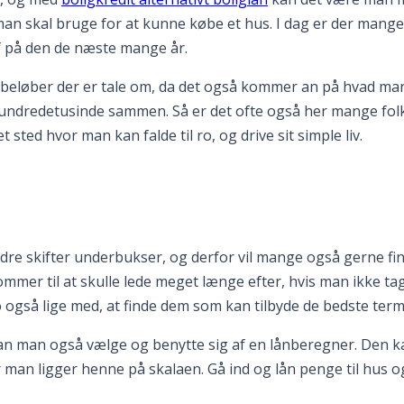
n skal bruge for at kunne købe et hus. I dag er der mange o
af på den de næste mange år.
gle beløber der er tale om, da det også kommer an på hvad m
hundredetusinde sammen. Så er det ofte også her mange folk 
sted hvor man kan falde til ro, og drive sit simple liv.
 skifter underbukser, og derfor vil mange også gerne finde 
ommer til at skulle lede meget længe efter, hvis man ikke ta
o også lige med, at finde dem som kan tilbyde de bedste terme
 man også vælge og benytte sig af en lånberegner. Den kan f
man ligger henne på skalaen. Gå ind og lån penge til hus og 