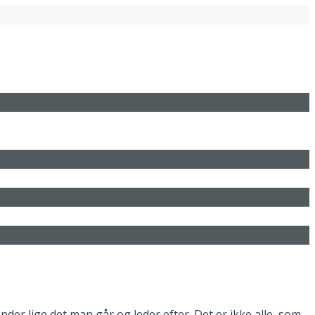
der lige det man går og leder efter. Det er ikke alle, som