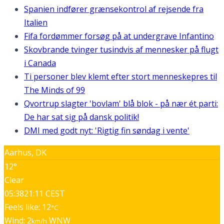
Spanien indfører grænsekontrol af rejsende fra
Italien
Fifa fordømmer forsøg på at undergrave Infantino
Skovbrande tvinger tusindvis af mennesker på flugt
i Canada
Ti personer blev klemt efter stort menneskepres til
The Minds of 99
Qvortrup slagter 'bovlam' blå blok - på nær ét parti:
De har sat sig på dansk politik!
DMI med godt nyt: 'Rigtig fin søndag i vente'
Aarhus, DK
12°
Clear
05:38
21:11 CEST
Feels like: 12
°C
Wind: 2
WNW
km/h