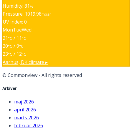
Humidity: 81
%
Pressure: 1019.98
mbar
UV index: 0
Mon
Tue
Wed
21
/ 11
°C
°C
20
/ 9
°C
°C
23
/ 12
°C
°C
Aarhus, DK
climate ▸
© Commonview - All rights reserved
Arkiver
maj 2026
april 2026
marts 2026
februar 2026