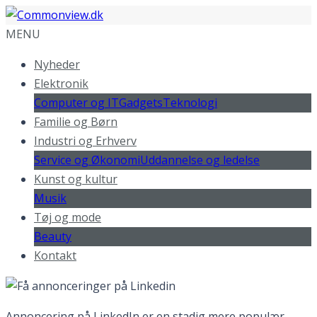
MENU
Nyheder
Elektronik
Computer og IT
Gadgets
Teknologi
Familie og Børn
Industri og Erhverv
Service og Økonomi
Uddannelse og ledelse
Kunst og kultur
Musik
Tøj og mode
Beauty
Kontakt
Annoncering på LinkedIn er en stadig mere populær