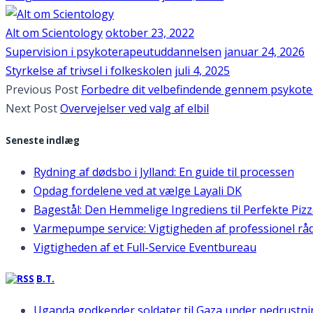
Alt om Scientology
oktober 23, 2022
Supervision i psykoterapeutuddannelsen
januar 24, 2026
Styrkelse af trivsel i folkeskolen
juli 4, 2025
Previous Post
Forbedre dit velbefindende gennem psykote
Next Post
Overvejelser ved valg af elbil
Seneste indlæg
Rydning af dødsbo i Jylland: En guide til processen
Opdag fordelene ved at vælge Layali DK
Bagestål: Den Hemmelige Ingrediens til Perfekte Piz
Varmepumpe service: Vigtigheden af professionel rå
Vigtigheden af et Full-Service Eventbureau
B.T.
Uganda godkender soldater til Gaza under nedrustn