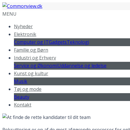
MENU
Nyheder
Elektronik
Computer og IT
Gadgets
Teknologi
Familie og Børn
Industri og Erhverv
Service og Økonomi
Uddannelse og ledelse
Kunst og kultur
Musik
Tøj og mode
Beauty
Kontakt
Rekruttering er en af de mest afgørende processer for en