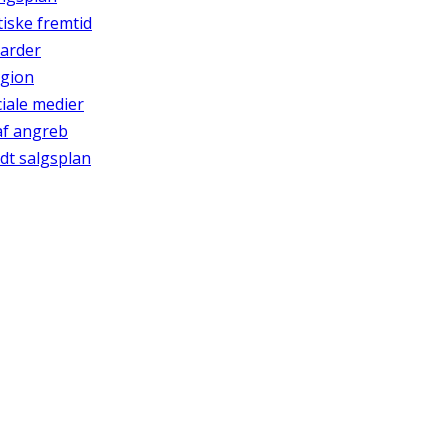
tiske fremtid
iarder
egion
ciale medier
af angreb
dt salgsplan