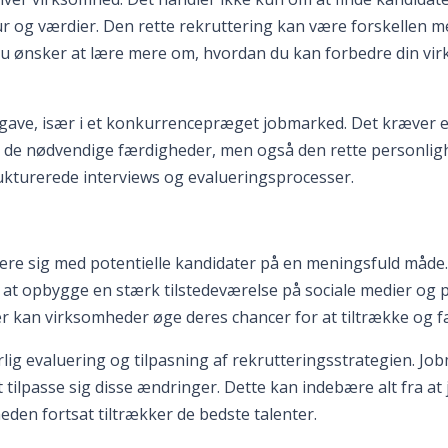
ur og værdier. Den rette rekruttering kan være forskellen m
s du ønsker at lære mere om, hvordan du kan forbedre din vi
pgave, især i et konkurrencepræget jobmarked. Det kræver 
har de nødvendige færdigheder, men også den rette personlig
ukturerede interviews og evalueringsprocesser.
re sig med potentielle kandidater på en meningsfuld måde. D
t opbygge en stærk tilstedeværelse på sociale medier og p
er kan virksomheder øge deres chancer for at tiltrække og f
erlig evaluering og tilpasning af rekrutteringsstrategien.
 at tilpasse sig disse ændringer. Dette kan indebære alt fra at
eden fortsat tiltrækker de bedste talenter.